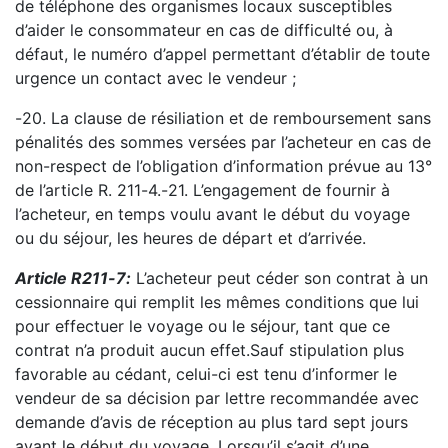
de téléphone des organismes locaux susceptibles
d’aider le consommateur
en cas de difficulté ou, à
défaut, le numéro d’appel permettant d’établir de toute
urgence un contact
avec le vendeur ;
-
20. La clause de résiliation et de remboursement sans
pénalités des sommes versées par l’acheteur
en cas de
non
-
respect de l’obligation d’information prévue au 13°
de l’article R. 211
-
4.
-
21. L’engagement de fournir à
l’acheteur, en temps voulu avant l
e début du voyage
ou du séjour, les
heures de départ et d’arrivée.
Article R211
-
7
:
L’acheteur peut céder son contrat à un
cessionnaire qui remplit les mêmes conditions
que lui
pour effectuer le voyage ou le séjour, tant que ce
contrat n’a produit aucun effet.
Sauf stipulation plus
favorable au cédant, celui
-
ci est tenu d’informer le
v
endeur de sa décision par
lettre recommandée avec
demande d’avis de réception au plus tard sept jours
avant le début du
voyage. Lorsqu’il s’agit d’une